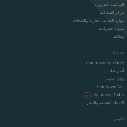
السياسة التحريرية
مركز الشفافية
موارد العلامة التجارية والصحافة
مدونة الشركات
وظائف
خدماتنا
Uptodown App Store
أنشر تطبيقك
رَوِّج لتطبيقك
Uptodown Ads
Uptodown Turbo
جديد
الأسئلة الشائعة والدعم
قانوني