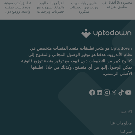
Podcasts
Manga
webtoon
محدودة بلا أقفال في
قارئ روايات ويب
اقرأ روايات الويب
تطبيق كتب صوتية
تطبيق لقراءة
وويب تون، تحديثات
والمانغا بسهولة مع
وبودكاست بمكتبة
الروايات
متكررة
حصريات وترجمات
واسعة ووضع دون
مميزة جديدة
اتصال
Uptodown هو متجر تطبيقات متعدد المنصات متخصص في
نظام الأندرويد. هدفنا هو توفير الوصول المجاني والمفتوح إلى
كتالوج كبير من التطبيقات دون قيود، مع توفير منصة توزيع قانونية
يمكن الوصول إليها من أي متصفح، وكذلك من خلال تطبيقها
الأصلي الرسمي.
اكتشفنا
معلومات عنا
شركتنا