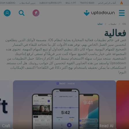
ألعاب الركض الدائم
TRAFFIC RIDER
BALL X PIT
SUBWAY SURFERS CITY
تدوين الملاحظات
DASH SUBZERO
IOS
/
تطبيقات
/
فعالية
فعالية
غص في عالم تطبيقات فعالية المختارة بعناية لنظام iOS. مصممة لأولئك الذين يتطلعون
لتحسين سير العمل الخاص بهم، توفر هذه الأدوات كل ما تحتاجه للبقاء في المسار
الصحيح للمهام اليومية. سواء كان ذلك تنظيم الجداول أو تتبع المهام المهمة، تحتوي هذه
المجموعة على خيار يناسب الجميع. سواء كنت تدير فريقًا أو تسعى لرفع إنتاجيتك
الشخصية، ستجد ميزات سهلة الاستخدام تبسط أشد الأيام ازدحامًا. حمل التطبيقات من
Uptodown واستفد من هذه العناوين القوية لتحسين كل جوانب روتينك. هل أنت مستعد
لاستكشاف ما يمكن تحقيقه باستخدام نهج أكثر ذكاءً في الكفاءة؟ اكتشف الإمكانيات
اليوم!
Craft
Read AI