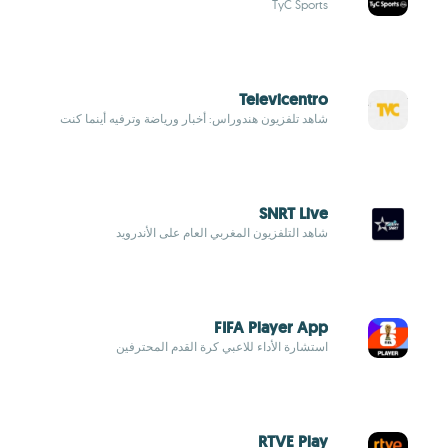
TyC Sports
Televicentro
شاهد تلفزيون هندوراس: أخبار ورياضة وترفيه أينما كنت
SNRT Live
شاهد التلفزيون المغربي العام على الأندرويد
FIFA Player App
استشارة الأداء للاعبي كرة القدم المحترفين
RTVE Play