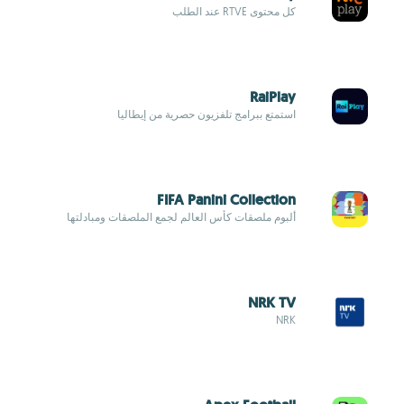
كل محتوى RTVE عند الطلب
RaiPlay
استمتع ببرامج تلفزيون حصرية من إيطاليا
FIFA Panini Collection
ألبوم ملصقات كأس العالم لجمع الملصقات ومبادلتها
NRK TV
NRK