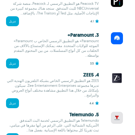
Peacock TV هو التطبيق الرسمي لـ Peacock، منصة شركة
NBCUniversal للبث المتدفق. ستجد هناك مجموعة كبيرة من
الإنتاجات الأصلية، مثل Ted أو The Traitors، بالإضافة...
4.1
تنزيل
3. Paramount+
Paramount+ هو التطبيق الرسمي الخاص ب Paramount+
الموجه للولايات المتحدة. معه، يمكنك الإستمتاع بالآلاف من
الحلقات من كل أنواع المسلسلات. من بين المحتوى المقدم
بواسطة...
3.5
تنزيل
4. ZEE5
ZEE5 هو التطبيق الرسمي الخاص بشبكة التلفزيون الهندية التي
تديرها مجموعة Zee Entertainment Enterprises. سيكون
بإمكانك من خلال هذا التطبيق مشاهدة مختلف أنواع العروض
والبرامج...
4.4
تنزيل
5. Telemundo
Telemundo هو التطبيق الرسمي لخدمة البث المتدفق
الأمريكية الشمالية التي، على الرغم من أنها مقرها في ميامي،
تبث تقريبًا كل محتواها باللغة الإسبانية. بفضل هذا...