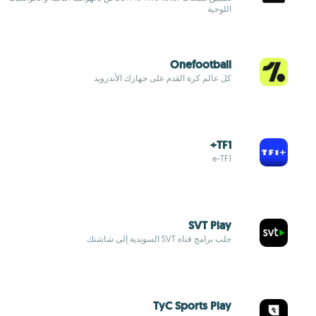
اللوحية
Onefootball
كل عالم كرة القدم على جهازك الأندرويد
TF1+
e-TF1
SVT Play
جلب برامج قناة SVT السويدية إلى شاشتك
TyC Sports Play