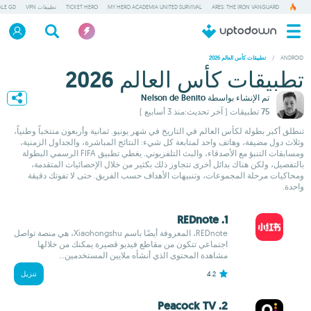
ARES: THE IRON VANGUARD
MY HERO ACADEMIA UNITED SURVIVAL
TICKET HERO
تطبيقات VPN
ALE GD
/
ANDROID
تطبيقات كأس العالم 2026
تطبيقات كأس العالم 2026
تم الإنشاء بواسطة
Nelson de Benito
75 تطبيقات
( آخر تحديث:منذ 3 أسابيع )
تنطلق أكبر بطولة لكأس العالم في التاريخ في شهر يونيو. ثمانية وأربعون منتخباً وطنياً،
وثلاث دول مضيفة، وهاتف واحد لمتابعة كل شيء: النتائج المباشرة، والجداول الزمنية،
ومسابقات التنبؤ مع الأصدقاء، والبث التلفزيوني. يغطي تطبيق FIFA الرسمي البطولة
بالتفصيل، ولكن هناك بدائل أخرى تتجاوز ذلك بكثير من خلال الإحصائيات المتقدمة،
ومحاكيات مرحلة المجموعات، وتنبيهات الأهداف حسب الفريق. حتى لا تفوتك دقيقة
واحدة.
1. REDnote
REDnote، المعروفة أيضًا باسم Xiaohongshu، هي منصة تواصل
اجتماعي تتكون من مقاطع فيديو قصيرة يمكنك من خلالها
مشاهدة المحتوى الذي أنشأه ملايين المستخدمين...
4.2
تنزيل
2. Peacock TV