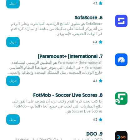
4.3
تنزيل
6. SofaScore
SofaScore هو تطبيق للنتائج الرياضية المباشرة، وعلى الرغم
من أنه يركز أساسًا على تمكينك من متابعة أي مباراة كرة قدم
في الوقت الحقيقي، فإنه يوفر...
4.4
تنزيل
7. Paramount+ (International)
Paramount+ (International) هو التطبيق الرسمي لمشاهدة
Paramount + في البلدان التي يتوفر فيها هذا النظام الأساسي
خارج الولايات المتحدة ، مثل المملكة المتحدة وإيطاليا والعديد...
4.3
تنزيل
8. FotMob - Soccer Live Scores
إذا كنت تحب كرة القدم وكنت تريد أن تتعرف على الفورعلى
نتائج المباريات التي لعبت في جميع أنحاء العالم، FotMob -
Soccer Live Scores هو...
4.5
تنزيل
9. DGO
DGO هو التطبيق الرسمي لـ DirecTV Go لنظام Android،