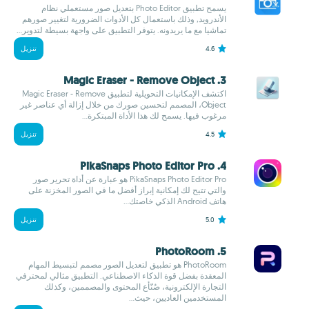
يسمح تطبيق Photo Editor بتعديل صور مستعملي نظام
الأندرويد, وذلك باستعمال كل الأدوات الضرورية لتغيير صورهم
تماشيا مع ما يريدونه. يتوفر التطبيق على واجهة بسيطة لتدوير...
4.6
تنزيل
3. Magic Eraser - Remove Object
اكتشف الإمكانيات التحويلية لتطبيق Magic Eraser - Remove
Object، المصمم لتحسين صورك من خلال إزالة أي عناصر غير
مرغوب فيها. يسمح لك هذا الأداة المبتكرة...
4.5
تنزيل
4. PikaSnaps Photo Editor Pro
PikaSnaps Photo Editor Pro هو عبارة عن أداة تحرير صور
والتي تتيح لك إمكانية إبراز أفضل ما في الصور المخزنة على
هاتف Android الذكي خاصتك...
5.0
تنزيل
5. PhotoRoom
PhotoRoom هو تطبيق لتعديل الصور مصمم لتبسيط المهام
المعقدة بفضل قوة الذكاء الاصطناعي. التطبيق مثالي لمحترفي
التجارة الإلكترونية، صُنّأع المحتوى والمصممين، وكذلك
المستخدمين العاديين، حيث...