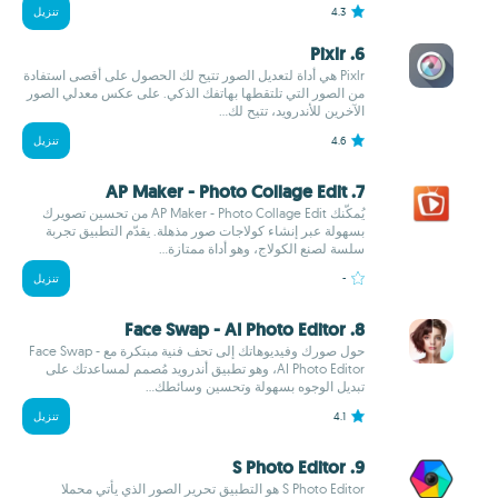
4.3
تنزيل
6. Pixlr
Pixlr هي أداة لتعديل الصور تتيح لك الحصول على أقصى استفادة
من الصور التي تلتقطها بهاتفك الذكي. على عكس معدلي الصور
الآخرين للأندرويد، تتيح لك...
4.6
تنزيل
7. AP Maker - Photo Collage Edit
يُمكّنك AP Maker - Photo Collage Edit من تحسين تصويرك
بسهولة عبر إنشاء كولاجات صور مذهلة. يقدّم التطبيق تجربة
سلسة لصنع الكولاج، وهو أداة ممتازة...
-
تنزيل
8. Face Swap - AI Photo Editor
حول صورك وفيديوهاتك إلى تحف فنية مبتكرة مع Face Swap -
AI Photo Editor، وهو تطبيق أندرويد مُصمم لمساعدتك على
تبديل الوجوه بسهولة وتحسين وسائطك...
4.1
تنزيل
9. S Photo Editor
S Photo Editor هو التطبيق تحرير الصور الذي يأتي محملا