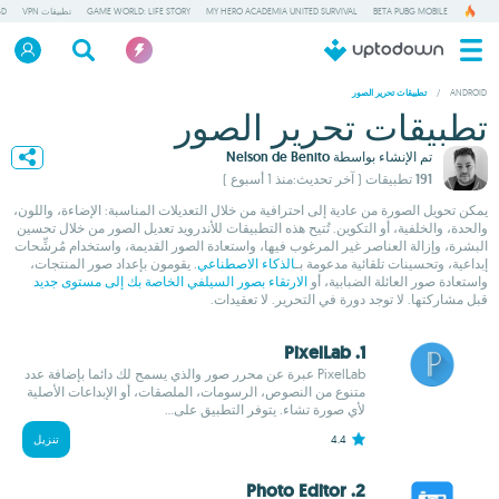
BETA PUBG MOBILE
MY HERO ACADEMIA UNITED SURVIVAL
GAME WORLD: LIFE STORY
تطبيقات VPN
GD
/
ANDROID
تطبيقات تحرير الصور
تطبيقات تحرير الصور
تم الإنشاء بواسطة
Nelson de Benito
191 تطبيقات
( آخر تحديث:منذ 1 أسبوع )
يمكن تحويل الصورة من عادية إلى احترافية من خلال التعديلات المناسبة: الإضاءة، واللون،
والحدة، والخلفية، أو التكوين. تُتيح هذه التطبيقات للأندرويد تعديل الصور من خلال تحسين
البشرة، وإزالة العناصر غير المرغوب فيها، واستعادة الصور القديمة، واستخدام مُرشِّحات
إبداعية، وتحسينات تلقائية مدعومة بـ
الذكاء الاصطناعي
. يقومون بإعداد صور المنتجات،
واستعادة صور العائلة الضبابية، أو
الارتقاء بصور السيلفي الخاصة بك إلى مستوى جديد
قبل مشاركتها. لا توجد دورة في التحرير. لا تعقيدات.
1. PixelLab
PixelLab عبرة عن محرر صور والذي يسمح لك دائما بإضافة عدد
متنوع من النصوص، الرسومات، الملصقات، أو الإبداعات الأصلية
لأي صورة تشاء. يتوفر التطبيق على...
4.4
تنزيل
2. Photo Editor